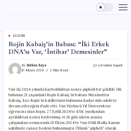
Skip
to
content
EĞITIM
Rojin Kabaiş’in Babası: “İki Erkek
DNA’sı Var, ‘İntihar’ Demesinler”
Rojin
By
Serkan Kaya
yorumlar kapalı
Kabaiş’in
13 Mayıs 2026
2 Min Read
Babası:
“İki
Erkek
Van’da 2024 yılında kaybolduktan sonra şüpheli bir şekilde ölü
DNA’sı
bulunan 21 yaşındaki Rojin Kabaiş’in babası Nizamettin
Var,
‘İntihar’
Kabaiş, kızı Rojin’in katillerinin bulunana kadar mücadeleye
Demesinler”
devam edeceğini ifade etti. Van Yüzüncü Yıl Üniversitesi
için
öğrencisi olan Rojin, 27 Eylül 2024’te KYK yurdundan
ayrıldıktan sonra kaybolmuş ve 18 gün süren arama
çalışmaları sonucunda 15 Ekim 2024’te Van Gölü Molla Kasım
sahilinde cansız bedeni bulunmuştu. Ölümü “şüpheli” olarak