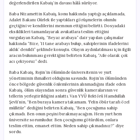
değerlendirilen Kabaiş’in davası hâlâ sürüyor.
Baba Nizamettin Kabaiş, konu hakkında yaptığı açıklamada,
Adalet Bakanı Gürlek ile yaptıkları görüşmelerin olumlu
geçtiğini ve kendilerini memnun ettiğini belirtti. Dosyadaki
eksiklikleri tamamlayarak avukatlara teslim ettiğini
vurgulayan Kabaiş, “Beyaz arabaya” dair yapılan çalışmalar
hakkında “Bize, ’11 tane arabayı bulup, sahiplerinin ifadelerini
aldık’ denildi” şeklinde konuştu. Olayın aydınlatılması için ilgili
aracın bulunması gerektiğini belirten Kabaiş, “Aile olarak çok
acı çekiyoruz” dedi.
Baba Kabaiş, Rojin’in ölümünde üniversitenin ve yurt
yönetiminin ihmalleri olduğunu savundu. Rojin’in ölümünden
önce bölgede güvenlik önlemlerinin alınmadığını ifade eden
Kabaiş, ölüm olayından sonra güvenlik kameralarının ve
tellerin yerleştirildiğini anlattı. Van YYÜ Rektörü Hamdullah
Şevli’nin, “Ben buraya kamera takamam. Telin öbür tarafı özel
mülktür” dediğini belirten Kabaiş, “Ben çocuğuma sahip
çıkmadı. Ben onun peşini bırakmayacağım. Hem yurt hem
üniversite sorumludur. Ben çocuğumu götürdüm, onlara
teslim ettim, emanet ettim. Neden sahip çıkmadınız?” diye
sordu.