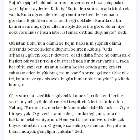
Rojin’in şüpheli ölümü sonrası üniversitede bazı çalışmalar
yapıldığını kaydeden Kabaiş, “Rojin’den sonra orada bir direk
vardı. Bunu öğrencilerden öğrendim ve ben de o esnada
gördüm. Rojin’den sonra bu direği söktüler. Burada da bir
kamera varmış, öğrencilerin söylediklerine göre. Bunu niye
söküyorsunuz? İnsan ister istemez örtbası düşünüyor” dedi.
Gülistan Doku’nun ölümü ile Rojin Kabaiş’in şüpheli ölümü
arasında benzerlikler olduğunu belirten Kabaiş, “Oda
arkadaşı, güvenlikçiler, devriye, orada daha önce ne olmuşsa, o
kişileri biliyorlar. Telin öbür tarafında bir duvar vardır. Orada
her türlü yazı var. İnsanın aklına ‘Acaba orada genç kızları
rahatsız eden büyük bir çete mi var?’ sorusu geliyor. Güvenlik,
tel, kamera ve ışık olsaydı, bugün bunlar olur muydu?” şeklinde
konuştu.
Olay sonrası izledikleri güvenlik kameraları ile kendilerine
yapılan yanlış yönlendirmeleri tespit ettiklerini ifade eden
Kabaiş, “En son biz merkezde kameraları izledik, baktık. Öyle
bir şey yok. O güvenlik amiri de şu anda değişmiş, ona da
hakkımı helal etmiyorum. Hem yurtta hem üniversitede çok
büyük sıkıntılar var. O genç kıza sahip çıkmadılar. Hayatının
baharındaydı, gençliğini çaldılar” dedi.