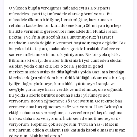
O yüzden bugün verdiğimiz mücadeleyi asla bir parti
mücadelesi, parti içi mücadele olarak görmüyoruz. Bu
mücadele ülkenin birliğine, beraberliğine, huzuruna ve
refahına kasteden bir kara düzene karşı 86 milyon için hep
birlikte vermemiz gereken bir mücadeledir. Hünkâr Hacı
Bektaş-ı Veli’nin şu sözünü asla unutmuyoruz; ‘Hararet
nardadır, sacda değildir; keramet baştadır, taçta değildir.’ Biz
bu yolculukta taçları, makamları geride bıraktık. Sadece ve
sadece milletimize inanarak yürüyoruz. Biz bir yola çıktık.
Bilirsiniz ki en iyi de sizler bilirsiniz ki yol cümleden uludur.
Aslolan yolda olmaktır. Biz o zorla, şiddetle, genel
merkezimizden atılıp da düştüğümüz yolda Gazi’nin kurduğu
Meclis’e doğru yürürken her türlü kötülüğü arkamızda bırakıp
iyiliğe doğru yürümeye, kararlılıkla yürümeye, barışla ve
sevgiyle yürümeye karar verdik ve milletimize, size sığındık.
Bu yolda sizlerle birlikte sonuna kadar yürümeye söz
veriyorum. Boyun eğmemeye söz veriyorum. Gerekirse baş
vermeye ama baş eğmemeye söz veriyorum. Hacı Bektaş’ın
ektiği tohuma su vereceğime, su verenlere yoldaş olacağıma
bir kez daha söz veriyorum. İncinsem de incitmemeye söz
veriyorum. Hepinizi çok seviyorum. Tutulan Yas-ı Matem
oruçlarının, edilen duaların Hak katında kabul olmasını niyaz
ediyorum. Allah kabul etsin.”