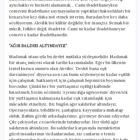
aynı hakkı ve hizmeti alamamak… Cami ibadethaneyken
cemevini ibadethane saymayanların yaptıkları haksızlıkları bir
kenara bir kez daha not etmek isterim. Buradan bir kez daha
söylüyorum. Alevilik bir kültür değildir, bir inançtır. Semah bir
müzik, folklor değil, ibadettir. Cami ne kadar ibadethaneyse
cemevi o kadar ibadethanedir.
“AĞIR SALDIRI ALTINDAYIZ”
Madımak utancıyla bu devlet mutlaka yüzleşmelidir. Madımak
bir utanç müzesi olarak tarihe kazınmalıdır. Eğer bu ülkenin
temel kurucu unsuru olan Aleviler, ‘Devlet bana eşit
davranmıyor’ diyorsa son can bunu söylemeyene kadar eşitlik
için çalışmak, hakkaniyet için çalışmak hepimizin boynunun
borcudur. Çünkü her bir yurttaşımız eşitliği kalbinde
hissetmeli, bizim sözümüz ‘Ayrımcılığa uğruyorum’ diyen tek
bir yurttaşımız kalmayana kadar eşit vatandaşlık için
mücadele etmeliyiz. Biz bugün ağır saldırılar altındayız.
Operasyonlara, tehditlere, şantajlara, kayyumlara muhatap
olduk. Zulüm gördü arkadaşlarımız, görmeye devam ediyorlar.
Çile çekiyorlar, cezaevlerinde tutuluyorlar. Her türlü ağır
saldırının altındayız. Bu saldırılar karşısında memleketin
güzel insanlarının vicdanlarından, siz canların o temiz
yüreklerinden başka sığınacak hiçbir yerimiz yoktur. Biz kalp