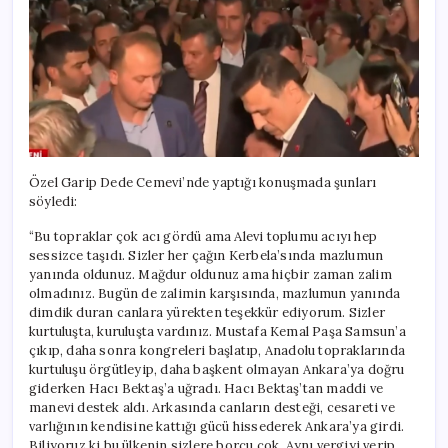
Özel Garip Dede Cemevi’nde yaptığı konuşmada şunları
söyledi:
“Bu topraklar çok acı gördü ama Alevi toplumu acıyı hep
sessizce taşıdı. Sizler her çağın Kerbela’sında mazlumun
yanında oldunuz. Mağdur oldunuz ama hiçbir zaman zalim
olmadınız. Bugün de zalimin karşısında, mazlumun yanında
dimdik duran canlara yürekten teşekkür ediyorum. Sizler
kurtuluşta, kuruluşta vardınız. Mustafa Kemal Paşa Samsun’a
çıkıp, daha sonra kongreleri başlatıp, Anadolu topraklarında
kurtuluşu örgütleyip, daha başkent olmayan Ankara’ya doğru
giderken Hacı Bektaş’a uğradı. Hacı Bektaş’tan maddi ve
manevi destek aldı. Arkasında canların desteği, cesareti ve
varlığının kendisine kattığı gücü hissederek Ankara’ya girdi.
Biliyoruz ki bu ülkenin sizlere borcu çok. Aynı vergiyi verip