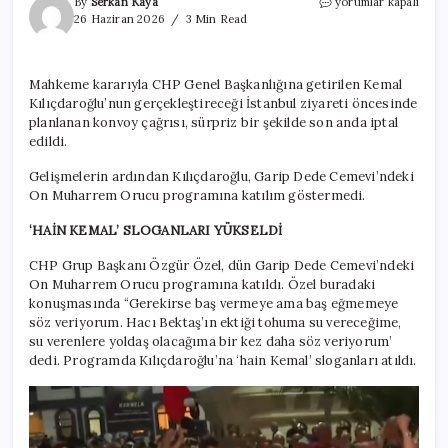
Cemevinde
By
Serkan Kaya
yorumlar kapalı
Kılıçdaroğlu’nu
26 Haziran 2026
3 Min Read
şoke
eden
sloganlar!
Mahkeme kararıyla CHP Genel Başkanlığına getirilen Kemal
için
Kılıçdaroğlu’nun gerçekleştireceği İstanbul ziyareti öncesinde
planlanan konvoy çağrısı, sürpriz bir şekilde son anda iptal
edildi.
Gelişmelerin ardından Kılıçdaroğlu, Garip Dede Cemevi’ndeki
On Muharrem Orucu programına katılım göstermedi.
‘HAİN KEMAL’ SLOGANLARI YÜKSELDİ
CHP Grup Başkanı Özgür Özel, dün Garip Dede Cemevi’ndeki
On Muharrem Orucu programına katıldı. Özel buradaki
konuşmasında “Gerekirse baş vermeye ama baş eğmemeye
söz veriyorum. Hacı Bektaş’ın ektiği tohuma su vereceğime,
su verenlere yoldaş olacağıma bir kez daha söz veriyorum’
dedi. Programda Kılıçdaroğlu’na ‘hain Kemal’ sloganları atıldı.