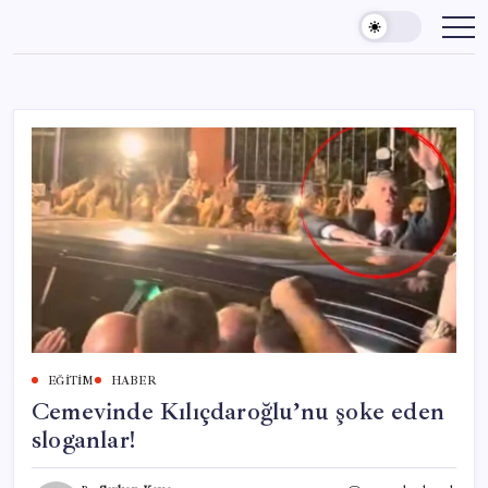
Skip
to
content
EĞITIM
HABER
Cemevinde Kılıçdaroğlu’nu şoke eden
sloganlar!