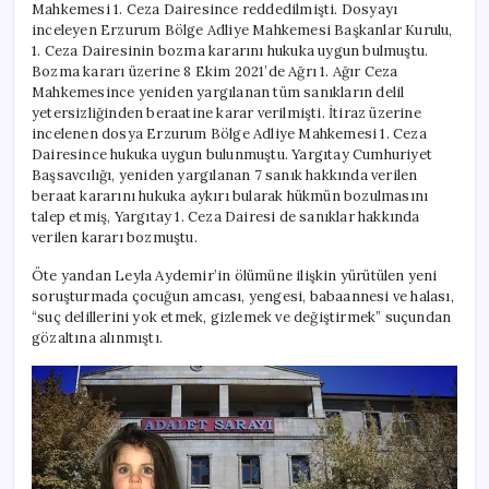
Mahkemesi 1. Ceza Dairesince reddedilmişti. Dosyayı
inceleyen Erzurum Bölge Adliye Mahkemesi Başkanlar Kurulu,
1. Ceza Dairesinin bozma kararını hukuka uygun bulmuştu.
Bozma kararı üzerine 8 Ekim 2021’de Ağrı 1. Ağır Ceza
Mahkemesince yeniden yargılanan tüm sanıkların delil
yetersizliğinden beraatine karar verilmişti. İtiraz üzerine
incelenen dosya Erzurum Bölge Adliye Mahkemesi 1. Ceza
Dairesince hukuka uygun bulunmuştu. Yargıtay Cumhuriyet
Başsavcılığı, yeniden yargılanan 7 sanık hakkında verilen
beraat kararını hukuka aykırı bularak hükmün bozulmasını
talep etmiş, Yargıtay 1. Ceza Dairesi de sanıklar hakkında
verilen kararı bozmuştu.
Öte yandan Leyla Aydemir’in ölümüne ilişkin yürütülen yeni
soruşturmada çocuğun amcası, yengesi, babaannesi ve halası,
“suç delillerini yok etmek, gizlemek ve değiştirmek” suçundan
gözaltına alınmıştı.