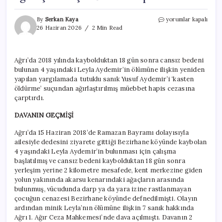
‘Leyla
By
Serkan Kaya
yorumlar kapalı
Aydemir
26 Haziran 2026
2 Min Read
cinayeti’
davasında
karar!
Ağrı’da 2018 yılında kaybolduktan 18 gün sonra cansız bedeni
Amca
bulunan 4 yaşındaki Leyla Aydemir’in ölümüne ilişkin yeniden
Yusuf
Aydemir’e
yapılan yargılamada tutuklu sanık Yusuf Aydemir’i ‘kasten
ağırlaştırılmış
öldürme’ suçundan ağırlaştırılmış müebbet hapis cezasına
müebbet
çarptırdı.
hapis
cezası
DAVANIN GEÇMİŞİ
için
Ağrı’da 15 Haziran 2018’de Ramazan Bayramı dolayısıyla
ailesiyle dedesini ziyarete gittiği Bezirhane köyünde kaybolan
4 yaşındaki Leyla Aydemir’in bulunması için çalışma
başlatılmış ve cansız bedeni kaybolduktan 18 gün sonra
yerleşim yerine 2 kilometre mesafede, kent merkezine giden
yolun yakınında akarsu kenarındaki ağaçların arasında
bulunmuş, vücudunda darp ya da yara izine rastlanmayan
çocuğun cenazesi Bezirhane köyünde defnedilmişti. Olayın
ardından minik Leyla’nın ölümüne ilişkin 7 sanık hakkında
Ağrı 1. Ağır Ceza Mahkemesi’nde dava açılmıştı. Davanın 2