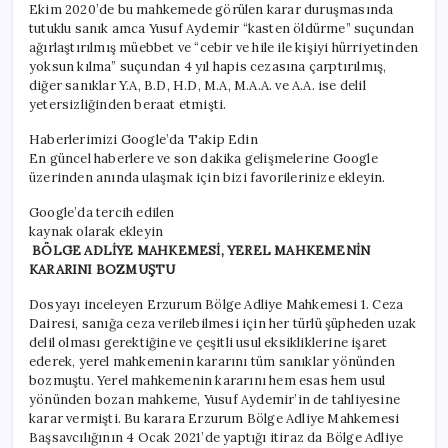
Ekim 2020’de bu mahkemede görülen karar duruşmasında
tutuklu sanık amca Yusuf Aydemir “kasten öldürme” suçundan
ağırlaştırılmış müebbet ve “cebir ve hile ile kişiyi hürriyetinden
yoksun kılma” suçundan 4 yıl hapis cezasına çarptırılmış,
diğer sanıklar Y.A, B.D, H.D, M.A, M.A.A. ve A.A. ise delil
yetersizliğinden beraat etmişti.
Haberlerimizi Google’da Takip Edin
En güncel haberlere ve son dakika gelişmelerine Google
üzerinden anında ulaşmak için bizi favorilerinize ekleyin.
Google’da tercih edilen
kaynak olarak ekleyin
BÖLGE ADLİYE MAHKEMESİ, YEREL MAHKEMENİN
KARARINI BOZMUŞTU
Dosyayı inceleyen Erzurum Bölge Adliye Mahkemesi 1. Ceza
Dairesi, sanığa ceza verilebilmesi için her türlü şüpheden uzak
delil olması gerektiğine ve çeşitli usul eksikliklerine işaret
ederek, yerel mahkemenin kararını tüm sanıklar yönünden
bozmuştu. Yerel mahkemenin kararını hem esas hem usul
yönünden bozan mahkeme, Yusuf Aydemir’in de tahliyesine
karar vermişti. Bu karara Erzurum Bölge Adliye Mahkemesi
Başsavcılığının 4 Ocak 2021’de yaptığı itiraz da Bölge Adliye