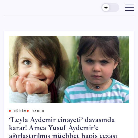
Skip
to
content
EĞITIM
HABER
‘Leyla Aydemir cinayeti’ davasında
karar! Amca Yusuf Aydemir’e
ağırlaştırılmış müebbet hapis cezası