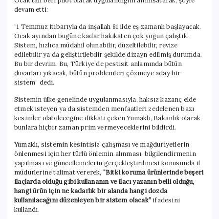
Ocak’tan beri pilot olarak uygulandığını anımsatarak, şöyle
devam etti:
“1 Temmuz itibarıyla da inşallah 81 ilde eş zamanlı başlayacak.
Ocak ayından bugüne kadar hakikaten çok yoğun çalıştık.
Sistem, hızlıca müdahil olunabilir, düzeltilebilir, revize
edilebilir ya da geliştirilebilir şekilde dizayn edilmiş durumda.
Bu bir devrim. Bu, Türkiye’de pestisit anlamında bütün
duvarları yıkacak, bütün problemleri çözmeye aday bir
sistem” dedi.
Sistemin ülke genelinde uygulanmasıyla, haksız kazanç elde
etmek isteyen ya da sistemden menfaatleri zedelenen bazı
kesimler olabileceğine dikkati çeken Yumaklı, Bakanlık olarak
bunlara hiçbir zaman prim vermeyeceklerini bildirdi.
Yumaklı, sistemin kesintisiz çalışması ve mağduriyetlerin
önlenmesi için her türlü önlemin alınması, bilgilendirmenin
yapılması ve güncellemelerin gerçekleştirilmesi konusunda il
müdürlerine talimat vererek,
“Bitki koruma ürünlerinde beşeri
ilaçlarda olduğu gibi kullananın ve ilacı yazanın belli olduğu,
hangi ürün için ne kadarlık bir alanda hangi dozda
kullanılacağını düzenleyen bir sistem olacak”
ifadesini
kullandı.