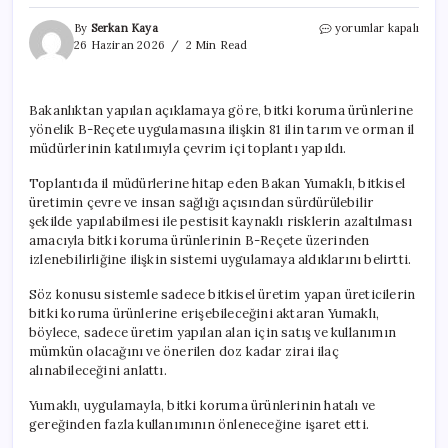
1
By
Serkan Kaya
yorumlar kapalı
Temmuz’da
26 Haziran 2026
2 Min Read
81
ilde
yürürlüğe
Bakanlıktan yapılan açıklamaya göre, bitki koruma ürünlerine
giriyor:
yönelik B-Reçete uygulamasına ilişkin 81 ilin tarım ve orman il
Gıdada
pestisit
müdürlerinin katılımıyla çevrim içi toplantı yapıldı.
tehlikesine
karşı
Toplantıda il müdürlerine hitap eden Bakan Yumaklı, bitkisel
dev
üretimin çevre ve insan sağlığı açısından sürdürülebilir
adım
şekilde yapılabilmesi ile pestisit kaynaklı risklerin azaltılması
için
amacıyla bitki koruma ürünlerinin B-Reçete üzerinden
izlenebilirliğine ilişkin sistemi uygulamaya aldıklarını belirtti.
Söz konusu sistemle sadece bitkisel üretim yapan üreticilerin
bitki koruma ürünlerine erişebileceğini aktaran Yumaklı,
böylece, sadece üretim yapılan alan için satış ve kullanımın
mümkün olacağını ve önerilen doz kadar zirai ilaç
alınabileceğini anlattı.
Yumaklı, uygulamayla, bitki koruma ürünlerinin hatalı ve
gereğinden fazla kullanımının önleneceğine işaret etti.