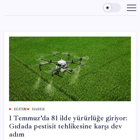
Skip
to
content
EĞITIM
HABER
1 Temmuz’da 81 ilde yürürlüğe giriyor:
Gıdada pestisit tehlikesine karşı dev
adım