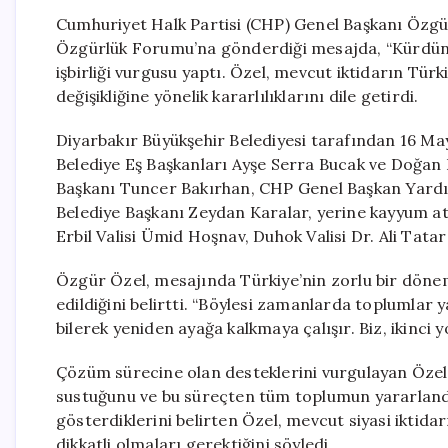
Cumhuriyet Halk Partisi (CHP) Genel Başkanı Özgü
Özgürlük Forumu’na gönderdiği mesajda, “Kürdün T
işbirliği vurgusu yaptı. Özel, mevcut iktidarın Türk
değişikliğine yönelik kararlılıklarını dile getirdi.
Diyarbakır Büyükşehir Belediyesi tarafından 16 Ma
Belediye Eş Başkanları Ayşe Serra Bucak ve Doğan H
Başkanı Tuncer Bakırhan, CHP Genel Başkan Yardı
Belediye Başkanı Zeydan Karalar, yerine kayyum a
Erbil Valisi Ümid Hoşnav, Duhok Valisi Dr. Ali Tatar
Özgür Özel, mesajında Türkiye’nin zorlu bir dönemd
edildiğini belirtti. “Böylesi zamanlarda toplumlar y
bilerek yeniden ayağa kalkmaya çalışır. Biz, ikinci y
Çözüm sürecine olan desteklerini vurgulayan Özel, 
sustuğunu ve bu süreçten tüm toplumun yararlandığı
gösterdiklerini belirten Özel, mevcut siyasi iktid
dikkatli olmaları gerektiğini söyledi.