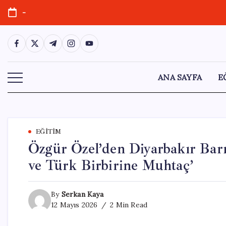
Skip
-
to
content
https://www.facebook.com/
https://twitter.com/
https://t.me/
https://www.instagram.com/
https://youtube.com/
ANA SAYFA
E
EĞITIM
Özgür Özel’den Diyarbakır Bar
ve Türk Birbirine Muhtaç’
By
Serkan Kaya
12 Mayıs 2026
2 Min Read