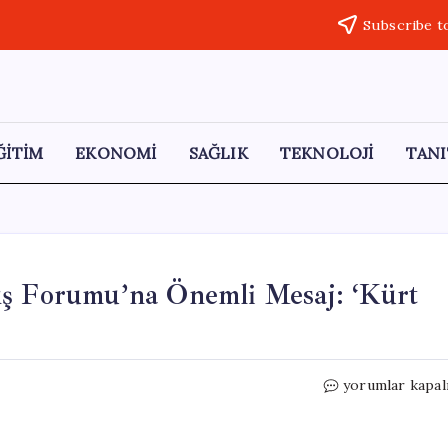
Subscribe t
ĞİTİM
EKONOMİ
SAĞLIK
TEKNOLOJİ
TANI
ış Forumu’na Önemli Mesaj: ‘Kürt
Özgür
yorumlar kapal
Özel’den
Diyarbakır
Barış