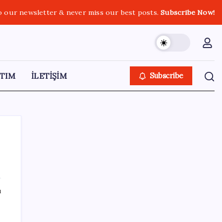
o our newsletter & never miss our best posts.
Subscribe Now!
TIM
İLETİŞİM
Subscribe
SON YAZILAR
ı
‘Çerçeve yasa’ teklifi TBMM’de… MHP’li Feti
Yıldız’dan ‘Demirtaş’ sorusuna yanıt: