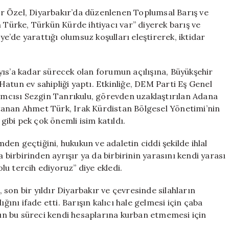
Forumu’na
r Özel, Diyarbakır’da düzenlenen Toplumsal Barış ve
Önemli
ürke, Türkün Kürde ihtiyacı var” diyerek barış ve
Mesaj:
iye’de yarattığı olumsuz koşulları eleştirerek, iktidar
‘Kürt
ve
Türk
yıs’a kadar sürecek olan forumun açılışına, Büyükşehir
Birbirine
atun ev sahipliği yaptı. Etkinliğe, DEM Parti Eş Genel
Muhtaç’
mcısı Sezgin Tanrıkulu, görevden uzaklaştırılan Adana
için
tanan Ahmet Türk, Irak Kürdistan Bölgesel Yönetimi’nin
 gibi pek çok önemli isim katıldı.
en geçtiğini, hukukun ve adaletin ciddi şekilde ihlal
a birbirinden ayrışır ya da birbirinin yarasını kendi yarası
olu tercih ediyoruz” diye ekledi.
son bir yıldır Diyarbakır ve çevresinde silahların
nı ifade etti. Barışın kalıcı hale gelmesi için çaba
arın bu süreci kendi hesaplarına kurban etmemesi için