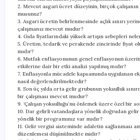
2. Mevcut asgari ücret düzeyinin, birçok çalışanın a
musunuz?
3. Asgari ücretin belirlenmesinde açlık sınırı yerin
çalışmanız mevcut mudur?
4. Gıda fiyatlarındaki yüksek artışın sebepleri nele
5. Üretim, tedarik ve perakende zincirinde fiyat
mıdır?
6. Mutfak enflasyonunun genel enflasyonun üzerin
etkilerine dair bir etki analizi yapılmış mıdır?
7. Enflasyonla mücadele kapsamında uygulanan ekon
nasıl değerlendirilmektedir?
8. Son üç yılda orta gelir grubunun yoksulluk sını
bir çalışması mevcut mudur?
9. ‘Çalışan yoksulluğu’nu önlemek üzere özel bir 
10. Dar gelirli vatandaşlara yönelik doğrudan gelir 
yönelik bir programınız var mıdır?
11. Gelir vergisi sisteminde adaletin sağlanması am
düzenlemesi düşünülmekte midir?