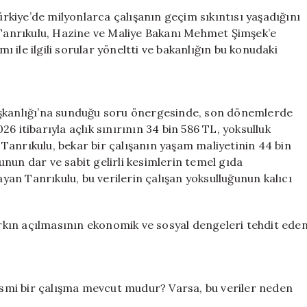
CHP’den
kiye’de milyonlarca çalışanın geçim sıkıntısı yaşadığını
Mehmet
di. Tanrıkulu, Hazine ve Maliye Bakanı Mehmet Şimşek’e
Şimşek’e
mı ile ilgili sorular yöneltti ve bakanlığın bu konudaki
15
Kritik
Soru
için
aşkanlığı’na sunduğu soru önergesinde, son dönemlerde
6 itibarıyla açlık sınırının 34 bin 586 TL, yoksulluk
n Tanrıkulu, bekar bir çalışanın yaşam maliyetinin 44 bin
nun dar ve sabit gelirli kesimlerin temel gıda
ayan Tanrıkulu, bu verilerin çalışan yoksulluğunun kalıcı
farkın açılmasının ekonomik ve sosyal dengeleri tehdit ede
li resmi bir çalışma mevcut mudur? Varsa, bu veriler neden