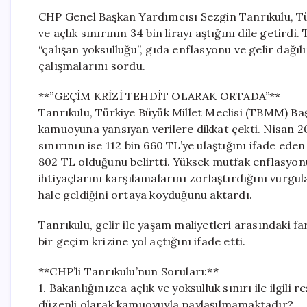
CHP Genel Başkan Yardımcısı Sezgin Tanrıkulu, Tür
ve açlık sınırının 34 bin lirayı aştığını dile getir
“çalışan yoksulluğu”, gıda enflasyonu ve gelir dağılı
çalışmalarını sordu.
**”GEÇİM KRİZİ TEHDİT OLARAK ORTADA”**
Tanrıkulu, Türkiye Büyük Millet Meclisi (TBMM) B
kamuoyuna yansıyan verilere dikkat çekti. Nisan 202
sınırının ise 112 bin 660 TL’ye ulaştığını ifade ede
802 TL olduğunu belirtti. Yüksek mutfak enflasyonu
ihtiyaçlarını karşılamalarını zorlaştırdığını vurgul
hale geldiğini ortaya koyduğunu aktardı.
Tanrıkulu, gelir ile yaşam maliyetleri arasındaki 
bir geçim krizine yol açtığını ifade etti.
**CHP’li Tanrıkulu’nun Soruları:**
1. Bakanlığınızca açlık ve yoksulluk sınırı ile ilgi
düzenli olarak kamuoyuyla paylaşılmamaktadır?