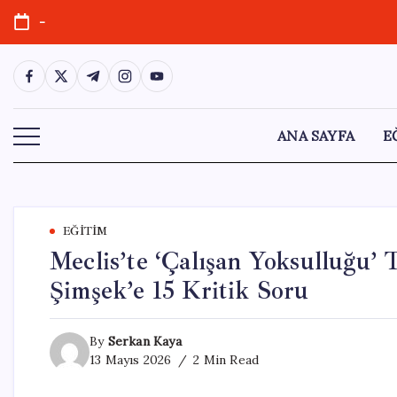
Skip
-
to
content
https://www.facebook.com/
https://twitter.com/
https://t.me/
https://www.instagram.com/
https://youtube.com/
ANA SAYFA
E
EĞITIM
Meclis’te ‘Çalışan Yoksulluğu
Şimşek’e 15 Kritik Soru
By
Serkan Kaya
13 Mayıs 2026
2 Min Read