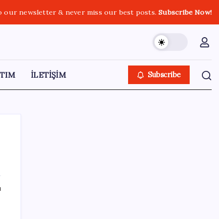
o our newsletter & never miss our best posts.
Subscribe Now!
TIM
İLETİŞİM
Subscribe
SON YAZILAR
ı
8 günün bilançosu açıklandı… O sınıra
yaklaştı: İşte YENİ Parti’ye bağış