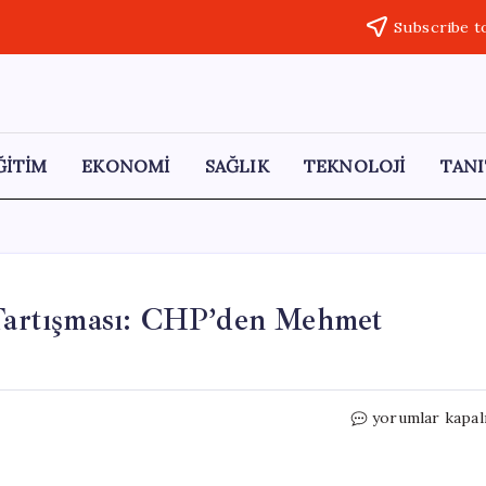
Subscribe t
ĞİTİM
EKONOMİ
SAĞLIK
TEKNOLOJİ
TANI
’ Tartışması: CHP’den Mehmet
Meclis’te
yorumlar kapal
‘Çalışan
Yoksulluğu’
Tartışması: