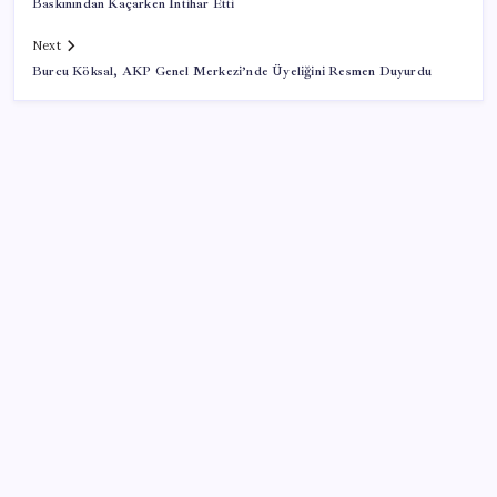
Baskınından Kaçarken İntihar Etti
Next
Burcu Köksal, AKP Genel Merkezi’nde Üyeliğini Resmen Duyurdu
SON YAZILAR
ASELSAN’dan 6 ayda 88.5 milyar TL ciro
‘Çerçeve yasa’ teklifi TBMM’de… MHP’li Feti
Yıldız’dan ‘Demirtaş’ sorusuna yanıt: ‘Bekleyin’
İYİ Parti’den, TBMM Başkanlığı’na ‘çerçeve yasa’
başvurusu: ‘Teklif işleme alınmadan sahibine iade