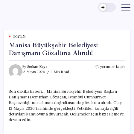
Skip
to
content
EĞITIM
Manisa Büyükşehir Belediyesi
Danışmanı Gözaltına Alındı!
Manisa
By
Serkan Kaya
yorumlar kapalı
Büyükşehir
12 Mayıs 2026
1 Min Read
Belediyesi
Danışmanı
Gözaltına
Son dakika haberi… Manisa Büyükşehir Belediyesi Başkan
Alındı!
Danışmanı Demirhan Gözaçan, İstanbul Cumhuriyet
için
Başsavcılığı’nın talimatı doğrultusunda gözaltına alındı. Olay,
12 Mayıs 2026 tarihinde gerçekleşti. Yetkililer, konuyla ilgili
detayları kamuoyuna duyuracak. Gelişmeler için bizi izlemeye
devam edin.