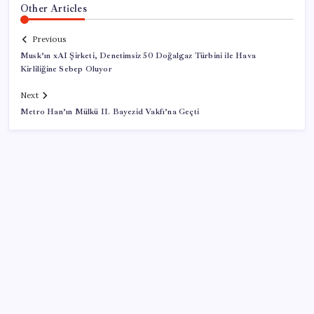
Other Articles
Previous
Musk’ın xAI Şirketi, Denetimsiz 50 Doğalgaz Türbini ile Hava
Kirliliğine Sebep Oluyor
Next
Metro Han’ın Mülkü II. Bayezid Vakfı’na Geçti
SON YAZILAR
8 günün bilançosu açıklandı… O sınıra yaklaştı: İşte