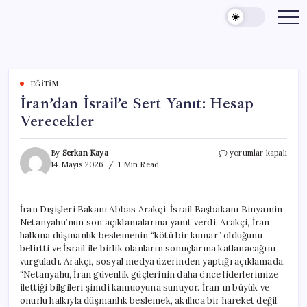
Skip
to
content
EĞITIM
İran’dan İsrail’e Sert Yanıt: Hesap
Verecekler
İran’dan
By
Serkan Kaya
yorumlar kapalı
İsrail’e
14 Mayıs 2026
1 Min Read
Sert
Yanıt:
Hesap
İran Dışişleri Bakanı Abbas Arakçi, İsrail Başbakanı Binyamin
Verecekler
Netanyahu’nun son açıklamalarına yanıt verdi. Arakçi, İran
için
halkına düşmanlık beslemenin “kötü bir kumar” olduğunu
belirtti ve İsrail ile birlik olanların sonuçlarına katlanacağını
vurguladı. Arakçi, sosyal medya üzerinden yaptığı açıklamada,
“Netanyahu, İran güvenlik güçlerinin daha önce liderlerimize
ilettiği bilgileri şimdi kamuoyuna sunuyor. İran’ın büyük ve
onurlu halkıyla düşmanlık beslemek, akıllıca bir hareket değil.