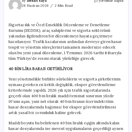
Araç
By
Serkan Kaya
yorumlar kapalı
sahipleri
28 Haziran 2026
2 Min Read
için
yeni
dönem
Sigortacılık ve Özel Emeklilik Düzenleme ve Denetleme
2
Kurumu (SEDDK), araç sahiplerini ve sigorta sektörünü
gün
sonra
yakından ilgilendiren bir düzenlemeyi hayata geçirmeye
resmen
hazırlanıyor. Trafik kazalarının ardından devreye giren hasar
başlıyor
tespit ve yönetim süreçlerini tamamen modernize edecek
için
olan bu yeni yasal düzenleme, 1 Temmuz 2026 tarihi itibarıyla
tüm Türkiye’de resmi olarak yürürlüğe girecek.
40 BİN LİRA BARAJI GETİRİLİYOR
Yeni yönetmelikle birlikte sürücülerin ve sigorta şirketlerinin
uyması gereken en kritik değişiklik, eksper görevlendirme
kriterlerinde yapıldı. 2026 yılı için trafik sigortalarında
geçerli olan 400 bin liralık maddi teminat sınırının yüzde
10’unu aşan, yani net olarak 40 bin liranın üzerindeki tüm
hasar dosyalarında bağımsız bir eksper görevlendirilmesi
artık yasal bir zorunluluk haline gelecek.
Maddi boyutu bu belirlenen 40 bin liralık eşiğin altında kalan
hasar dosyalarında ise mevcut uygulamaların geçerliliği aynen