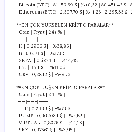
| Bitcoin (BTC) | 81.153,39 $ | %+0,32 | 80.451,42 $ | 
| Ethereum (ETH) | 2.307,70 $ | %-1,23 | 2.295,33 $ | 
**EN ÇOK YÜKSELEN KRİPTO PARALAR**
| Coin | Fiyat | 24s % |
|——|——-|——–|
| H | 0,2906 $ | +%38,86 |
| B | 0,6171 $ | +%27,05 |
| SKYAI | 0,5274 $ | +%14,48 |
| INJ | 4,74 $ | +%11,05 |
| CRV | 0,2832 $ | +%8,73 |
**EN ÇOK DÜŞEN KRİPTO PARALAR**
| Coin | Fiyat | 24s % |
|——|——-|——–|
| JUP | 0,2403 $ | -%7,05 |
| PUMP | 0,002034 $ | -%4,52 |
| VIRTUAL | 0,8376 $ | -%4,13 |
| SKY | 0,07561 $ | -%3,95 |