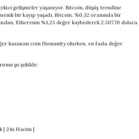
Düşüşte:
ekici gelişmeler yaşanıyor. Bitcoin, düşüş trendine
Kripto
mli bir kayıp yaşadı. Bitcoin, %0,32 oranında bir
Piyasası
 yandan, Ethereum %1,23 değer kaybederek 2.307,70 dolara
İki
Ayrı
Görüntü
eğer kazanan coin Humanity olurken, en fazla değer
Sunuyor
için
rumu şu şekilde:
ek | 24s Hacim |