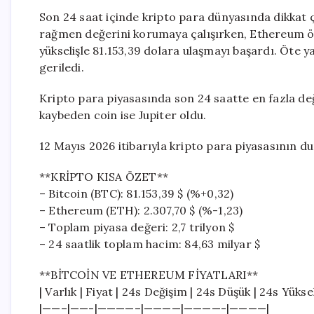
Son 24 saat içinde kripto para dünyasında dikkat ç
rağmen değerini korumaya çalışırken, Ethereum öne
yükselişle 81.153,39 dolara ulaşmayı başardı. Öte
geriledi.
Kripto para piyasasında son 24 saatte en fazla d
kaybeden coin ise Jupiter oldu.
12 Mayıs 2026 itibarıyla kripto para piyasasının du
**KRİPTO KISA ÖZET**
– Bitcoin (BTC): 81.153,39 $ (%+0,32)
– Ethereum (ETH): 2.307,70 $ (%-1,23)
– Toplam piyasa değeri: 2,7 trilyon $
– 24 saatlik toplam hacim: 84,63 milyar $
**BİTCOİN VE ETHEREUM FİYATLARI**
| Varlık | Fiyat | 24s Değişim | 24s Düşük | 24s Yüks
|——–|——-|————–|————|————-|————|