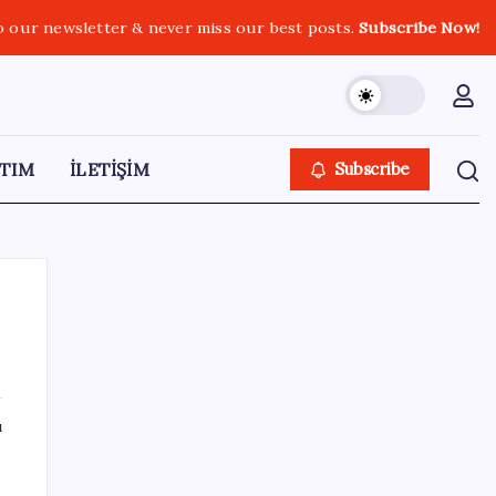
o our newsletter & never miss our best posts.
Subscribe Now!
TIM
İLETİŞİM
Subscribe
SON YAZILAR
ı
ASELSAN’dan 6 ayda 88.5 milyar TL ciro