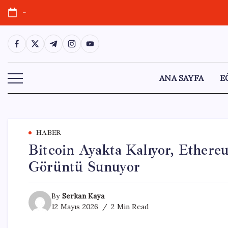
Skip
-
to
content
https://www.facebook.com/
https://twitter.com/
https://t.me/
https://www.instagram.com/
https://youtube.com/
ANA SAYFA
E
HABER
Bitcoin Ayakta Kalıyor, Ethereu
Görüntü Sunuyor
By
Serkan Kaya
12 Mayıs 2026
2 Min Read