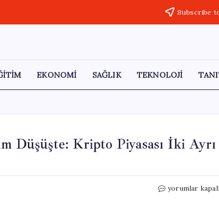
Subscribe t
ĞİTİM
EKONOMİ
SAĞLIK
TEKNOLOJİ
TANI
m Düşüşte: Kripto Piyasası İki Ayrı
Bitcoin
yorumlar kapal
Ayakta
Kalıyor,
Ethereum