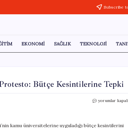
Subscribe t
ĞİTİM
EKONOMİ
SAĞLIK
TEKNOLOJİ
TANI
Protesto: Bütçe Kesintilerine Tepki
Arjantin’de
yorumlar kapal
Eğitim
İçin
Büyük
Protesto:
ei’nin kamu üniversitelerine uyguladığı bütçe kesintilerini