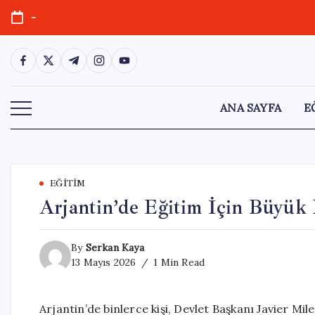
Skip
-
to
content
https://www.facebook.com/
https://twitter.com/
https://t.me/
https://www.instagram.com/
https://youtube.com/
ANA SAYFA
E
EĞITIM
Arjantin’de Eğitim İçin Büyük 
By
Serkan Kaya
13 Mayıs 2026
1 Min Read
Arjantin’de binlerce kişi, Devlet Başkanı Javier Mil