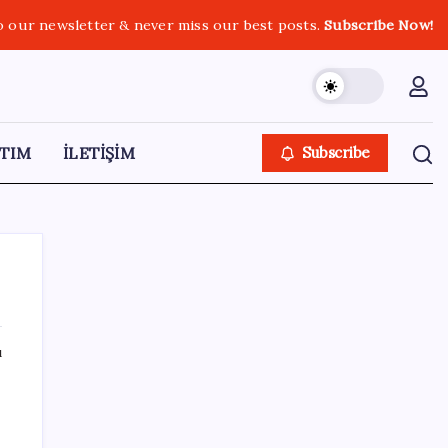
o our newsletter & never miss our best posts.
Subscribe Now!
TIM
İLETİŞİM
Subscribe
ı
SON YAZILAR
ASELSAN’dan 6 ayda 88.5 milyar TL ciro