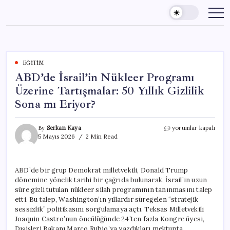
Skip
to
content
EĞITIM
ABD’de İsrail’in Nükleer Programı
Üzerine Tartışmalar: 50 Yıllık Gizlilik
Sona mı Eriyor?
ABD’de
By
Serkan Kaya
yorumlar kapalı
İsrail’in
5 Mayıs 2026
2 Min Read
Nükleer
Programı
Üzerine
ABD’de bir grup Demokrat milletvekili, Donald Trump
Tartışmalar:
dönemine yönelik tarihi bir çağrıda bulunarak, İsrail’in uzun
50
Yıllık
süre gizli tutulan nükleer silah programının tanınmasını talep
Gizlilik
etti. Bu talep, Washington’ın yıllardır süregelen “stratejik
Sona
sessizlik” politikasını sorgulamaya açtı. Teksas Milletvekili
mı
Joaquin Castro’nun öncülüğünde 24’ten fazla Kongre üyesi,
Eriyor?
Dışişleri Bakanı Marco Rubio’ya yazdıkları mektupta,