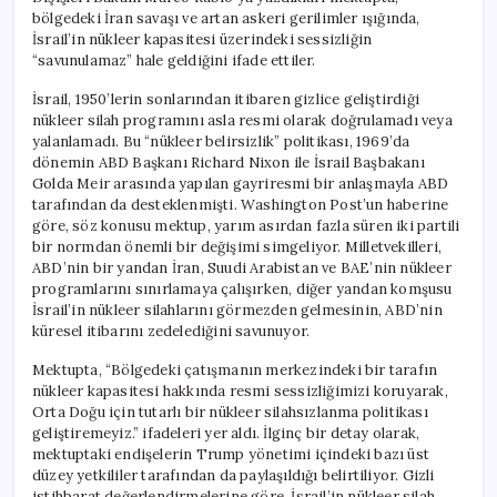
için
bölgedeki İran savaşı ve artan askeri gerilimler ışığında,
İsrail’in nükleer kapasitesi üzerindeki sessizliğin
“savunulamaz” hale geldiğini ifade ettiler.
İsrail, 1950’lerin sonlarından itibaren gizlice geliştirdiği
nükleer silah programını asla resmi olarak doğrulamadı veya
yalanlamadı. Bu “nükleer belirsizlik” politikası, 1969’da
dönemin ABD Başkanı Richard Nixon ile İsrail Başbakanı
Golda Meir arasında yapılan gayriresmi bir anlaşmayla ABD
tarafından da desteklenmişti. Washington Post’un haberine
göre, söz konusu mektup, yarım asırdan fazla süren iki partili
bir normdan önemli bir değişimi simgeliyor. Milletvekilleri,
ABD’nin bir yandan İran, Suudi Arabistan ve BAE’nin nükleer
programlarını sınırlamaya çalışırken, diğer yandan komşusu
İsrail’in nükleer silahlarını görmezden gelmesinin, ABD’nin
küresel itibarını zedelediğini savunuyor.
Mektupta, “Bölgedeki çatışmanın merkezindeki bir tarafın
nükleer kapasitesi hakkında resmi sessizliğimizi koruyarak,
Orta Doğu için tutarlı bir nükleer silahsızlanma politikası
geliştiremeyiz.” ifadeleri yer aldı. İlginç bir detay olarak,
mektuptaki endişelerin Trump yönetimi içindeki bazı üst
düzey yetkililer tarafından da paylaşıldığı belirtiliyor. Gizli
istihbarat değerlendirmelerine göre, İsrail’in nükleer silah