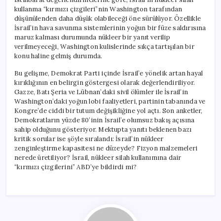
kullanma “kırmızı çizgileri”nin Washington tarafından
düşünülenden daha düşük olabileceği öne sürülüyor. Özellikle
İsrail’in hava savunma sistemlerinin yoğun bir füze saldırısına
maruz kalması durumunda nükleer bir yanıt verilip
verilmeyeceği, Washington kulislerinde sıkça tartışılan bir
konu haline gelmiş durumda.
Bu gelişme, Demokrat Parti içinde İsrail’e yönelik artan hayal
kırıklığının en belirgin göstergesi olarak değerlendiriliyor.
Gazze, Batı Şeria ve Lübnan’daki sivil ölümler ile İsrail’in
Washington’daki yoğun lobi faaliyetleri, partinin tabanında ve
Kongre’de ciddi bir tutum değişikliğine yol açtı. Son anketler,
Demokratların yüzde 80’inin İsrail’e olumsuz bakış açısına
sahip olduğunu gösteriyor. Mektupta yanıtı beklenen bazı
kritik sorular ise şöyle sıralandı: İsrail’in nükleer
zenginleştirme kapasitesi ne düzeyde? Fizyon malzemeleri
nerede üretiliyor? İsrail, nükleer silah kullanımına dair
“kırmızı çizgilerini” ABD’ye bildirdi mi?