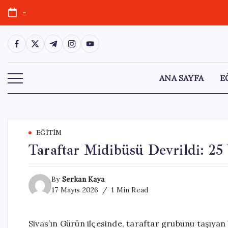
Skip
-
to
content
https://www.facebook.com/
https://twitter.com/
https://t.me/
https://www.instagram.com/
https://youtube.com/
ANA SAYFA
E
EĞITIM
Taraftar Midibüsü Devrildi: 25 
By
Serkan Kaya
17 Mayıs 2026
1 Min Read
Sivas’ın Gürün ilçesinde, taraftar grubunu taşıy