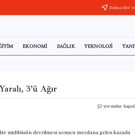
Subscribe t
ĞİTİM
EKONOMİ
SAĞLIK
TEKNOLOJİ
TANI
Yaralı, 3’ü Ağır
Taraftar
yorumlar kapal
Midibüsü
Devrildi:
25
Yaralı,
an bir midibüsün devrilmesi sonucu meydana gelen kazada