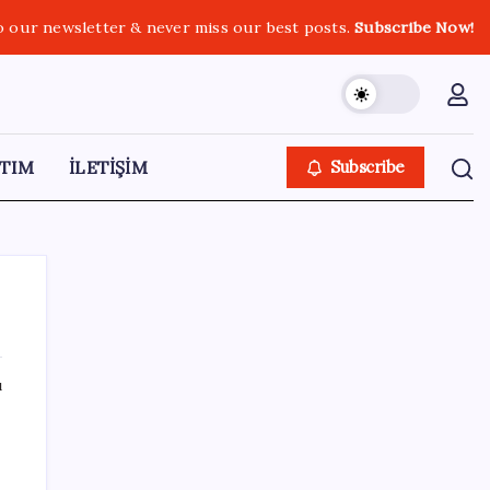
o our newsletter & never miss our best posts.
Subscribe Now!
TIM
İLETİŞİM
Subscribe
ı
SON YAZILAR
8 günün bilançosu açıklandı… O sınıra
yaklaştı: İşte YENİ Parti’ye bağış