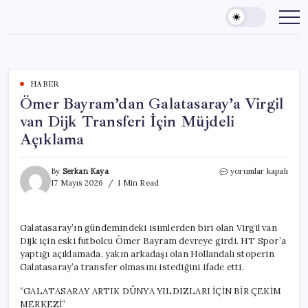
Skip
to
content
HABER
Ömer Bayram’dan Galatasaray’a Virgil
van Dijk Transferi İçin Müjdeli
Açıklama
Ömer
By
Serkan Kaya
yorumlar kapalı
Bayram’dan
17 Mayıs 2026
1 Min Read
Galatasaray’a
Virgil
van
Galatasaray’ın gündemindeki isimlerden biri olan Virgil van
Dijk
Dijk için eski futbolcu Ömer Bayram devreye girdi. HT Spor’a
Transferi
İçin
yaptığı açıklamada, yakın arkadaşı olan Hollandalı stoperin
Müjdeli
Galatasaray’a transfer olmasını istediğini ifade etti.
Açıklama
için
“GALATASARAY ARTIK DÜNYA YILDIZLARI İÇİN BİR ÇEKİM
MERKEZİ”