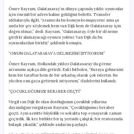
Ömer Bayram, Galatasaray’ın dünya çapında yıldız oyuncular
için önemli bir adres haline geldiğini belirtti. Transfer
iddialarıyla ilgili, “Aramızda bu konuyu konuşuyoruz ama şu
anda bir şey söylemek hem van Dijk hem de Galatasaray için
doğru olmaz,” dedi. Bayram, “Galatasaray, öyle bir döneme
girdi ki alamayacağı oyuncu yoktur. Van Dijk da bu
oyunculardan biridir,” şeklinde konuştu.
“ONUN GALATASARAY’A GELMESİNİ İSTİYORUM”
Ömer Bayram, Hollandalı yıldızı Galatasaray’da görme
arzusunu açıkça dile getirdi. Eski futbolcu, “Buraya gelmesini
hem bir taraftar hem de bir arkadaş olarak çok isterim. Bu
yüzden onu gaza getirmek istiyorum,” ifadelerini kullandı.
“ÇOCUKLUĞUMUZ BERABER GEÇTİ”
Virgil van Dijk ile olan dostluğunun çocukluk yıllarına
dayandığını vurgulayan Bayram, “Çocukluğumuz beraber
geçti. Aynı semtte büyüdük ve sokakta top oynayarak zaman
geçirdik. İlk kez birlikte bir iş yerinde çalıştık; bir restoranda
bulaşık yıkadık,” şeklinde anılarını paylaştı.