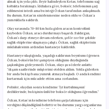
almak için yola çıktı. Seyir halindeyken Kotas, telefonunu sağ
koltukta bırakmıştı. İddialara göre, boksör, telefonunun şarj
edilmesini istedi ama bu isteği Özkan tarafından anlaşılmadı.
Bu durum, Kotas’ın sinirlenmesine neden oldu ve Özkan’a
yumruklarla saldırdı.
Olay sırasında 70-80 km hızla giden aracın kontrolünü
kaybeden Özkan, aracı durdurmayı başardı. Saldırgan,
Özkan’ı darp etmeye devam ederken, şoför zor bir şekilde
sağlık ekiplerine ulaşmaya çalıştı. Özkan, sağlık ekiplerinin
müdahalesinin ardından hastaneye kaldırıldı.
Hastaneye ulaştığında, yaşadığı saldırının boyutunu öğrenen
Özkan, boksörün bir şampiyon olduğunu duyduğunda
şaşkınlığını gizleyemedi. Özkan, olayı şu sözlerle anlattı:
“Akşam saatlerinde müşterimi otelden aldım. Yolda giderken
bir anda bu kişi bana yumruk atmaya başladı. O anda kendimi
kurtarmak için mücadele ettim ama zorlandım.
Polisler, olaydan sonra kendisine ‘İyi kurtulmuşsun’
dediklerinde, bu kişinin ünlü bir boksör olduğunu öğrendim.”
Özkan, Kotas’ın kendisine telefonu şarja takması için
verdiğini düşündüğünü belirtti ve bu durumu yargı organlarına