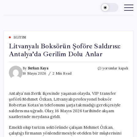
Skip
to
content
EĞITIM
Litvanyalı Boksörün Şoföre Saldırısı:
Antalya’da Gerilim Dolu Anlar
Litvanyalı
By
Serkan Kaya
yorumlar kapalı
Boksörün
16 Mayıs 2026
2 Min Read
Şoföre
Saldırısı:
Antalya’da
Antalya’nın Serik ilçesinde yaşanan olayda, VIP transfer
Gerilim
şoförü Mehmet Özkan, Litvanyalı profesyonel boksör
Dolu
Anlar
Robertas Kotas’ın telefonunu şarja takmadığı gerekçesiyle
için
saldırısına uğradı. Olay, 16 Mayıs 2026 tarihinde akşam
saatlerinde meydana geldi.
Emekli olup turizm sektöründe çalışan Mehmet Özkan,
çalıştığı firmanın yönlendirmesiyle otelden bir müşterisini