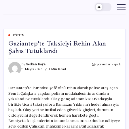
Skip
to
content
EĞITIM
Gaziantep’te Taksiciyi Rehin Alan
Şahıs Tutuklandı
Gaziantep’te
By
Serkan Kaya
yorumlar kapalı
Taksiciyi
11 Mayıs 2026
1 Min Read
Rehin
Alan
Şahıs
Gaziantep’te, bir taksi şoförünü rehin alarak polise ateş açan
Tutuklandı
Semih Çalışkan, yapılan polisin müdahalesinin ardından
için
yakalandı ve tutuklandı. Olay, genç adamın kız arkadaşıyla
birlikte ticari taksi şoförü Ramazan Yıldırım’ı hedef almasıyla
başladı. Olay yerine intikal eden güvenlik güçleri, durumun
ciddiyetini değerlendirerek hemen harekete geçti.
Emniyetteki işlemlerinin tamamlanmasının ardından adliyeye
sevk edilen Çalışkan, mahkeme kararıyla tutuklanarak