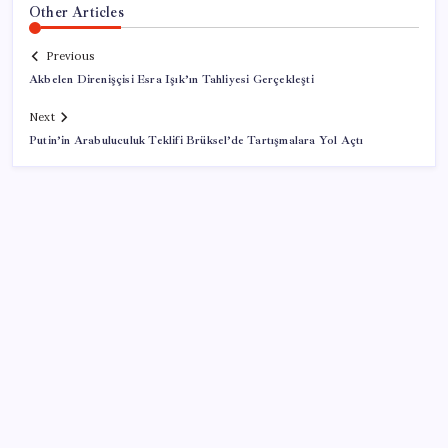
Other Articles
Previous
Akbelen Direnişçisi Esra Işık’ın Tahliyesi Gerçekleşti
Next
Putin’in Arabuluculuk Teklifi Brüksel’de Tartışmalara Yol Açtı
SON YAZILAR
ASELSAN’dan 6 ayda 88.5 milyar TL ciro
‘Çerçeve yasa’ teklifi TBMM’de… MHP’li Feti