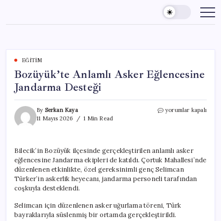
Skip
to
content
EĞITIM
Bozüyük’te Anlamlı Asker Eğlencesine
Jandarma Desteği
Bozüyük’te
By
Serkan Kaya
yorumlar kapalı
Anlamlı
11 Mayıs 2026
1 Min Read
Asker
Eğlencesine
Jandarma
Bilecik’in Bozüyük ilçesinde gerçekleştirilen anlamlı asker
Desteği
eğlencesine Jandarma ekipleri de katıldı. Çortuk Mahallesi’nde
için
düzenlenen etkinlikte, özel gereksinimli genç Selimcan
Türker’in askerlik heyecanı, jandarma personeli tarafından
coşkuyla desteklendi.
Selimcan için düzenlenen asker uğurlama töreni, Türk
bayraklarıyla süslenmiş bir ortamda gerçekleştirildi.