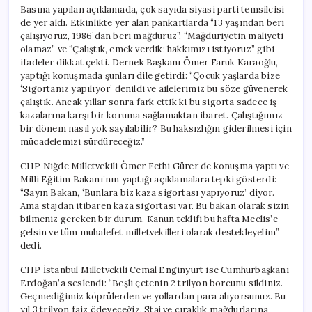
Basına yapılan açıklamada, çok sayıda siyasi parti temsilcisi
de yer aldı. Etkinlikte yer alan pankartlarda “13 yaşından beri
çalışıyoruz, 1986’dan beri mağduruz”, “Mağduriyetin maliyeti
olamaz” ve “Çalıştık, emek verdik; hakkımızı istiyoruz” gibi
ifadeler dikkat çekti. Dernek Başkanı Ömer Faruk Karaoğlu,
yaptığı konuşmada şunları dile getirdi: “Çocuk yaşlarda bize
‘Sigortanız yapılıyor’ denildi ve ailelerimiz bu söze güvenerek
çalıştık. Ancak yıllar sonra fark ettik ki bu sigorta sadece iş
kazalarına karşı bir koruma sağlamaktan ibaret. Çalıştığımız
bir dönem nasıl yok sayılabilir? Bu haksızlığın giderilmesi için
mücadelemizi sürdüreceğiz.”
CHP Niğde Milletvekili Ömer Fethi Gürer de konuşma yaptı ve
Milli Eğitim Bakanı’nın yaptığı açıklamalara tepki gösterdi:
“Sayın Bakan, ‘Bunlara biz kaza sigortası yapıyoruz’ diyor.
Ama stajdan itibaren kaza sigortası var. Bu bakan olarak sizin
bilmeniz gereken bir durum. Kanun teklifi bu hafta Meclis’e
gelsin ve tüm muhalefet milletvekilleri olarak destekleyelim”
dedi.
CHP İstanbul Milletvekili Cemal Enginyurt ise Cumhurbaşkanı
Erdoğan’a seslendi: “Beşli çetenin 2 trilyon borcunu sildiniz.
Geçmediğimiz köprülerden ve yollardan para alıyorsunuz. Bu
yıl 3 trilyon faiz ödeyeceğiz. Staj ve çıraklık mağdurlarına