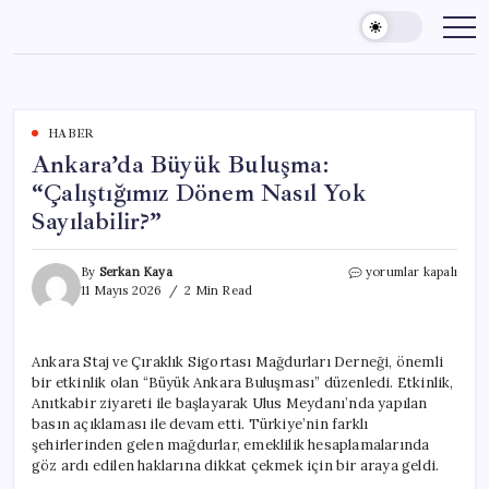
Skip
to
content
HABER
Ankara’da Büyük Buluşma:
“Çalıştığımız Dönem Nasıl Yok
Sayılabilir?”
Ankara’da
By
Serkan Kaya
yorumlar kapalı
Büyük
11 Mayıs 2026
2 Min Read
Buluşma:
“Çalıştığımız
Dönem
Ankara Staj ve Çıraklık Sigortası Mağdurları Derneği, önemli
Nasıl
bir etkinlik olan “Büyük Ankara Buluşması” düzenledi. Etkinlik,
Yok
Sayılabilir?”
Anıtkabir ziyareti ile başlayarak Ulus Meydanı’nda yapılan
için
basın açıklaması ile devam etti. Türkiye’nin farklı
şehirlerinden gelen mağdurlar, emeklilik hesaplamalarında
göz ardı edilen haklarına dikkat çekmek için bir araya geldi.